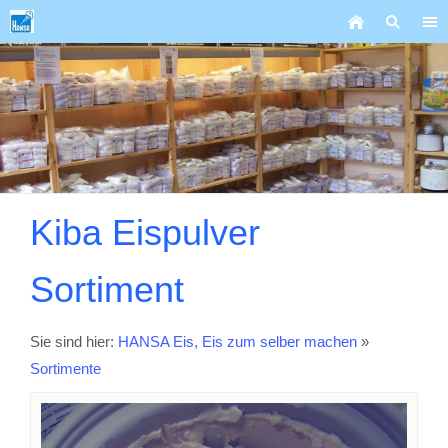
Kiba Eispulver
Sortiment
Sie sind hier:
HANSA Eis, Eis zum selber machen
»
Sortimente