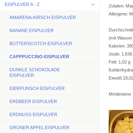
EISPULVER A - Z
Zutaten: Mag
Allergene: M
AMARENA-KIRSCH EISPULVER
Durchschnitt
BANANE EISPULVER
(mit Wasser 
BUTTERSCOTCH EISPULVER
Kalorien: 39
Joule: 1.636
CAPPPUCCINO-EISPULVER
Fett: 1,02 g
DUNKLE SCHOKOLADE
Kohlenhydrat
EISPULVER
Eiweiß:18,0
EIERPUNSCH EISPULVER
Mindestens 
ERDBEER EISPULVER
ERDNUSS EISPULVER
GRÜNER APFEL EISPULVER