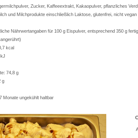
ermilchpulver, Zucker, Kaffeeextrakt, Kakaopulver, pflanzliches Ver
ilch und Milchprodukte einschließlich Laktose, glutenfrei, nicht vegan
liche Nährwertangaben für 100 g Eispulver, entsprechend 350 g ferti
angerührt)
0,7 kcal
 kJ
e: 74,8 g
2 g
7 Monate ungekühlt haltbar