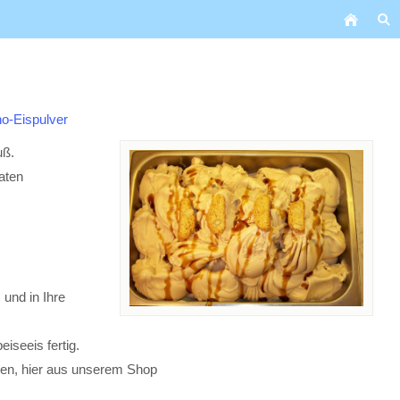
o-Eispulver
uß.
aten
 und in Ihre
iseeis fertig.
hren, hier aus unserem Shop