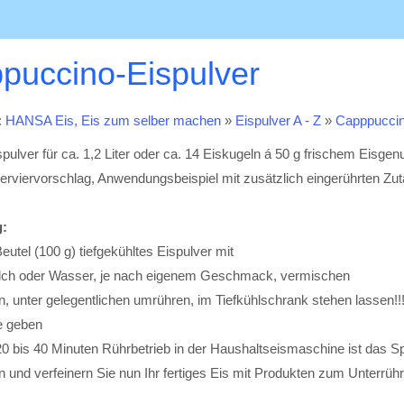
puccino-Eispulver
:
HANSA Eis, Eis zum selber machen
»
Eispulver A - Z
»
Capppuccin
spulver für ca. 1,2 Liter oder ca. 14 Eiskugeln á 50 g frischem Eisgen
erviervorschlag, Anwendungsbeispiel mit zusätzlich eingerührten Zut
:
Beutel (100 g) tiefgekühltes Eispulver mit
ilch oder Wasser, je nach eigenem Geschmack, vermischen
n, unter gelegentlichen umrühren, im Tiefkühlschrank stehen lassen!!!
e geben
20 bis 40 Minuten Rührbetrieb in der Haushaltseismaschine ist das Spe
n und verfeinern Sie nun Ihr fertiges Eis mit Produkten zum Unterrü