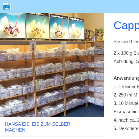
Capp
Sie sind hier
2 x 100 g Ei
Abbildung: S
Anwendung
1. 1 kleiner 
2. 250 ml M
3. 10 Minute
Eismaschin
4. nach ca. 
HANSA EIS, EIS ZUM SELBER
5. Dekoriere
MACHEN