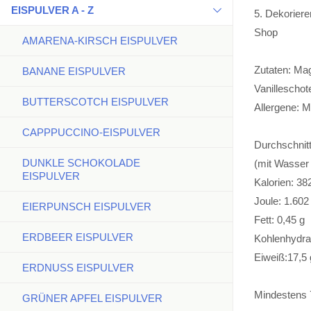
EISPULVER A - Z
5. Dekoriere
Shop
AMARENA-KIRSCH EISPULVER
Zutaten: Ma
BANANE EISPULVER
Vanilleschot
BUTTERSCOTCH EISPULVER
Allergene: M
CAPPPUCCINO-EISPULVER
Durchschnitt
DUNKLE SCHOKOLADE
(mit Wasser 
EISPULVER
Kalorien: 38
Joule: 1.602
EIERPUNSCH EISPULVER
Fett: 0,45 g
ERDBEER EISPULVER
Kohlenhydrat
Eiweiß:17,5 
ERDNUSS EISPULVER
Mindestens 
GRÜNER APFEL EISPULVER