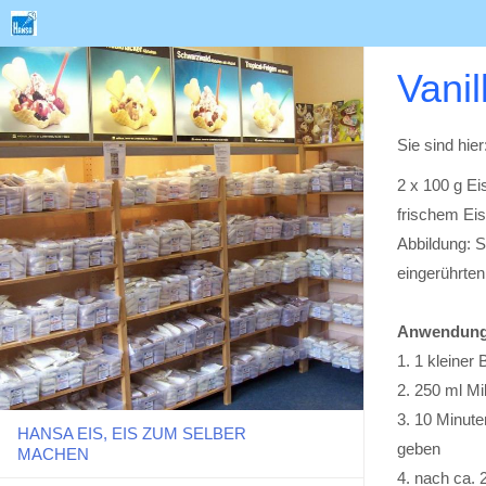
Vanil
Sie sind hier
2 x 100 g Eis
frischem Ei
Abbildung: S
eingerührten
Anwendung
1. 1 kleiner 
2. 250 ml M
3. 10 Minute
HANSA EIS, EIS ZUM SELBER
geben
MACHEN
4. nach ca. 