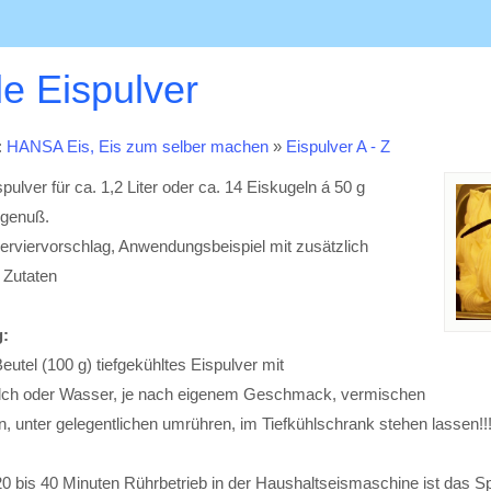
le Eispulver
:
HANSA Eis, Eis zum selber machen
»
Eispulver A - Z
pulver für ca. 1,2 Liter oder ca. 14 Eiskugeln á 50 g
sgenuß.
erviervorschlag, Anwendungsbeispiel mit zusätzlich
 Zutaten
:
Beutel (100 g) tiefgekühltes Eispulver mit
ilch oder Wasser, je nach eigenem Geschmack, vermischen
n, unter gelegentlichen umrühren, im Tiefkühlschrank stehen lassen!!
20 bis 40 Minuten Rührbetrieb in der Haushaltseismaschine ist das Spe