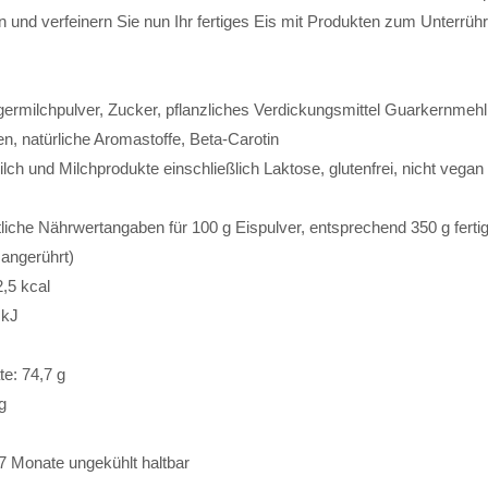
n und verfeinern Sie nun Ihr fertiges Eis mit Produkten zum Unterrüh
germilchpulver, Zucker, pflanzliches Verdickungsmittel Guarkernmeh
en, natürliche Aromastoffe, Beta-Carotin
ilch und Milchprodukte einschließlich Laktose, glutenfrei, nicht vegan
liche Nährwertangaben für 100 g Eispulver, entsprechend 350 g ferti
angerührt)
2,5 kcal
 kJ
e: 74,7 g
g
7 Monate ungekühlt haltbar