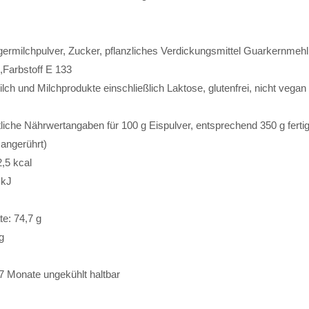
ermilchpulver, Zucker, pflanzliches Verdickungsmittel Guarkernmehl,
,Farbstoff E 133
ilch und Milchprodukte einschließlich Laktose, glutenfrei, nicht vegan
liche Nährwertangaben für 100 g Eispulver, entsprechend 350 g ferti
angerührt)
2,5 kcal
 kJ
e: 74,7 g
g
7 Monate ungekühlt haltbar