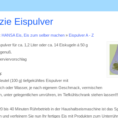
zie Eispulver
:
HANSA Eis, Eis zum selber machen
»
Eispulver A - Z
pulver für ca. 1,2 Liter oder ca. 14 Eiskugeln á 50 g
sgenuß.
erviervorschlag
:
Beutel (100 g) tiefgekühltes Eispulver mit
ilch oder Wasser, je nach eigenem Geschmack, vermischen
n, unter gelegentlichen umrühren, im Tiefkühlschrank stehen lassen!!
20 bis 40 Minuten Rührbetrieb in der Haushaltseismaschine ist das Spe
n und verfeinern Sie nun Ihr fertiges Eis mit Produkten zum Unterrüh