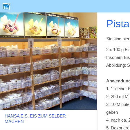
Pista
Sie sind hier
2 x 100 g Eis
frischem Ei
Abbildung: S
Anwendung
1. 1 kleiner 
2. 250 ml M
3. 10 Minute
geben
HANSA EIS, EIS ZUM SELBER
4. nach ca. 
MACHEN
5. Dekoriere